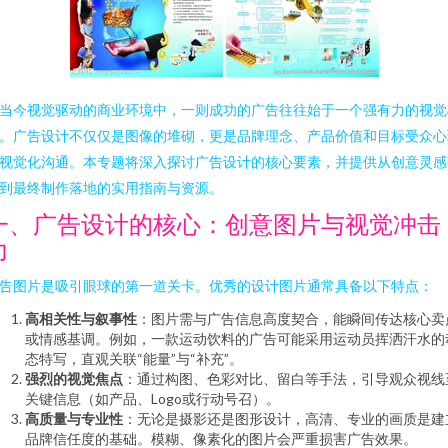
当今视觉驱动的商业环境中，一则成功的广告往往始于一个强有力的视觉
。广告设计不仅仅是图像的堆砌，更是品牌理念、产品价值和目标受众心
视觉化沟通。本专题将深入探讨广告设计的核心要素，并提供从创意灵感
到最终制作落地的实用指南与资源。
一、广告设计的核心：创意图片与视觉冲击
力
告图片是吸引眼球的第一道关卡。优秀的设计图片通常具备以下特点：
高相关性与叙事性
：图片需与广告信息高度契合，能瞬间传达核心卖
或情感基调。例如，一款运动饮料的广告可能采用运动员挥洒汗水的
态特写，直观关联“能量”与“补充”。
强烈的视觉焦点
：通过构图、色彩对比、留白等手法，引导观众视线
关键信息（如产品、Logo或行动号召）。
高质量与专业性
：无论是摄影还是图形设计，高清、专业的画质是建
品牌信任度的基础。模糊、像素化的图片会严重损害广告效果。