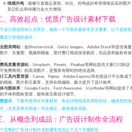
情感共鸣
：能够引发观众喜悦、向往、共鸣或好奇等情绪反应的图片
其记忆点和传播力会大大增强。
二、高效起点：优质广告设计素材下载
于设计师或营销人员而言，拥有一个可靠的素材库至关重要。以下是获取
量设计资源的途径：
业图库网站
：如Shutterstock、Getty Images、Adobe Stock等提供海
图片、矢量图、视频和模板，需付费订阅或按张购买，但品质和版权有保
。
费高质量资源站
：Unsplash、Pexels、Pixabay等网站提供大量CC0协议
可免费商用）的高清图片，是预算有限时的绝佳选择。
计工具内置资源
：Canva、Figma、Adobe Express等在线设计平台集成
的模板、图片和元素库，支持在线编辑，极大提升了设计效率。
体与图标库
：Google Fonts、Font Awesome、Iconfinder等网站提供了
的字体和图标资源，能有效完善设计细节。
要提示
：下载和使用任何素材前，务必仔细阅读其授权协议，确保您的使
式（尤其是商业用途）符合规定，避免侵权风险。
三、从概念到成品：广告设计制作全流程
个完整的广告设计制作流程通常包含以下几个关键阶段：