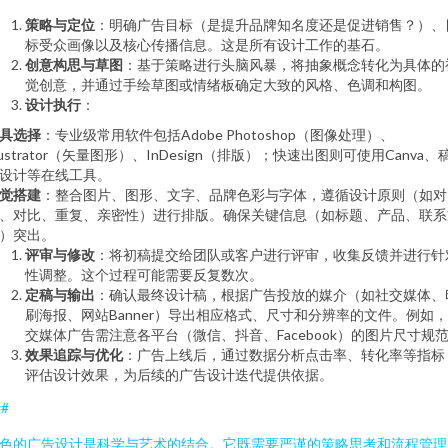
策略与定位
：明确广告目标（是提升品牌知名度还是促进销售？）、
标受众画像以及核心传播信息。这是所有设计工作的基石。
创意构思与草图
：基于策略进行头脑风暴，将抽象概念转化为具体的
觉创意，并通过手绘草图或情绪板确定大致的风格、色调和构图。
设计执行
：
具选择
：专业级常用软件包括Adobe Photoshop（图像处理）、
llustrator（矢量图形）、InDesign（排版）；快速出图则可使用Canva、
设计等在线工具。
觉搭建
：整合图片、图形、文字、品牌色彩与字体，遵循设计原则（如对
、对比、重复、亲密性）进行排版。确保关键信息（如标题、产品、联系
）突出。
评审与修改
：将初稿提交给团队或客户进行评审，收集反馈并进行针
性调整。这个过程可能需要反复数次。
定稿与输出
：确认最终设计稿，根据广告投放的媒介（如社交媒体、
刷海报、网站Banner）导出相应格式、尺寸和分辨率的文件。例如
交媒体广告需注意各平台（微信、抖音、Facebook）的图片尺寸规
效果追踪与优化
：广告上线后，通过数据分析点击率、转化率等指标
评估设计效果，为后续的广告设计迭代提供依据。
##
色的广告设计是科学与艺术的结合。它既需要严谨的策略思考和流程管理