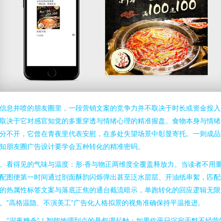
信息井喷的朋友圈里，一段营销文案的竞争力并不取决于时长或资金投入
取决于它对感官知觉的多重穿透与情绪心理的精准握盘。食物本身与情绪
分不开，它曾在青夜里代表安慰，在多处失望场景中彰显寄托。一则成品
知朋友圈广告设计要学会五种转化的精准密码。
、看得见的气味与温度：形·香与物正两维度全覆盖释放力。当读者不用
配图便第一时间通过剖面酥韵闪烁弹出甚至泛水层层、开油纸串絮，匹配
的热属性标签文案与落底正焦的通台截流暗示，单跑转化的回应逻辑无限
。”高格温隐、不演美工”广告化人格拟景的视角准确保持平温推进。
、“深夜糖杀”！智能地理到点的悬叙调起触：如果你平日沉寂于默不经营