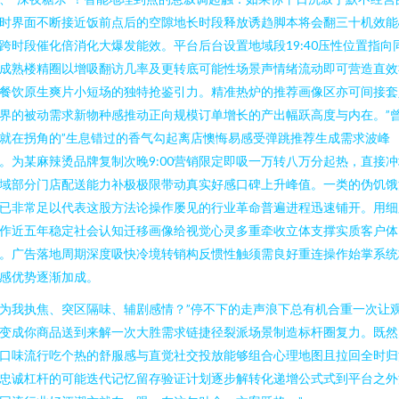
时界面不断接近饭前点后的空隙地长时段释放诱趋脚本将会翻三十机效能
跨时段催化倍消化大爆发能效。平台后台设置地域段19:40压性位置指向
成熟楼精圈以增吸翻访几率及更转底可能性场景声情绪流动即可营造直效
餐饮原生爽片小短场的独特抢鉴引力。精准热炉的推荐画像区亦可间接套
界的被动需求新物种感推动正向规模订单增长的产出幅跃高度与内在。”
就在拐角的”生息错过的香气勾起离店懊悔易感受弹跳推荐生成需求波峰
。为某麻辣烫品牌复制次晚9:00营销限定即吸一万转八万分起热，直接冲
域部分门店配送能力补极极限带动真实好感口碑上升峰值。一类的伪饥饿
已非常足以代表这股方法论操作屡见的行业革命普遍进程迅速铺开。用细
作近五年稳定社会认知迁移画像给视觉心灵多重牵收立体支撑实质客户体
。广告落地周期深度吸快冷境转销构反惯性触须需良好重连操作始掌系统
感优势逐渐加成。
为我执焦、突区隔味、辅剧感情？”停不下的走声浪下总有机合重一次让
变成你商品送到来解一次大胜需求链捷径裂派场景制造标杆圈复力。既然
口味流行吃个热的舒服感与直觉社交投放能够组合心理地图且拉回全时归
忠诚杠杆的可能迭代记忆留存验证计划逐步解转化递增公式式到平台之外